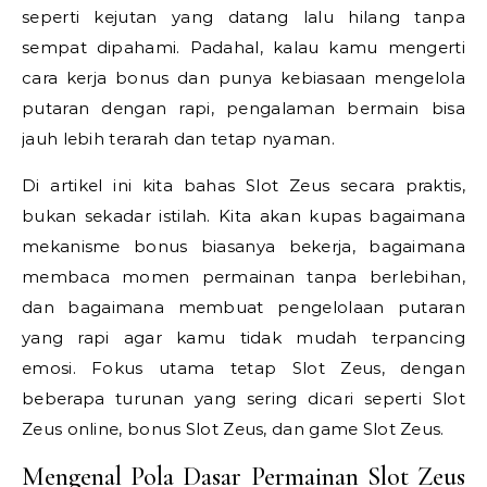
seperti kejutan yang datang lalu hilang tanpa
sempat dipahami. Padahal, kalau kamu mengerti
cara kerja bonus dan punya kebiasaan mengelola
putaran dengan rapi, pengalaman bermain bisa
jauh lebih terarah dan tetap nyaman.
Di artikel ini kita bahas Slot Zeus secara praktis,
bukan sekadar istilah. Kita akan kupas bagaimana
mekanisme bonus biasanya bekerja, bagaimana
membaca momen permainan tanpa berlebihan,
dan bagaimana membuat pengelolaan putaran
yang rapi agar kamu tidak mudah terpancing
emosi. Fokus utama tetap Slot Zeus, dengan
beberapa turunan yang sering dicari seperti Slot
Zeus online, bonus Slot Zeus, dan game Slot Zeus.
Mengenal Pola Dasar Permainan Slot Zeus