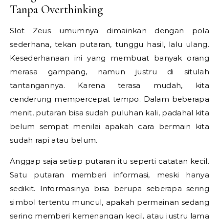
Tanpa Overthinking
Slot Zeus umumnya dimainkan dengan pola
sederhana, tekan putaran, tunggu hasil, lalu ulang.
Kesederhanaan ini yang membuat banyak orang
merasa gampang, namun justru di situlah
tantangannya. Karena terasa mudah, kita
cenderung mempercepat tempo. Dalam beberapa
menit, putaran bisa sudah puluhan kali, padahal kita
belum sempat menilai apakah cara bermain kita
sudah rapi atau belum.
Anggap saja setiap putaran itu seperti catatan kecil.
Satu putaran memberi informasi, meski hanya
sedikit. Informasinya bisa berupa seberapa sering
simbol tertentu muncul, apakah permainan sedang
sering memberi kemenangan kecil, atau justru lama