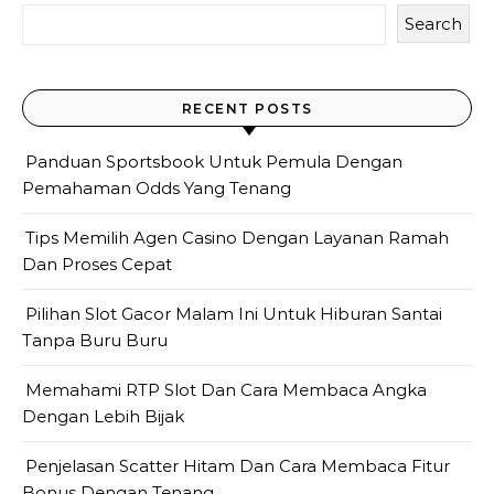
Search
RECENT POSTS
Panduan Sportsbook Untuk Pemula Dengan
Pemahaman Odds Yang Tenang
Tips Memilih Agen Casino Dengan Layanan Ramah
Dan Proses Cepat
Pilihan Slot Gacor Malam Ini Untuk Hiburan Santai
Tanpa Buru Buru
Memahami RTP Slot Dan Cara Membaca Angka
Dengan Lebih Bijak
Penjelasan Scatter Hitam Dan Cara Membaca Fitur
Bonus Dengan Tenang