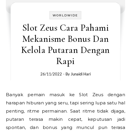
WORLDWIDE
Slot Zeus Cara Pahami
Mekanisme Bonus Dan
Kelola Putaran Dengan
Rapi
26/11/2022
- By
Junaidi Hari
Banyak pemain masuk ke Slot Zeus dengan
harapan hiburan yang seru, tapi sering lupa satu hal
penting, ritme permainan. Saat ritme tidak dijaga,
putaran terasa makin cepat, keputusan jadi
spontan, dan bonus yang muncul pun terasa