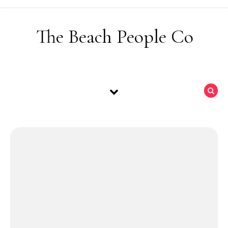
Skip to content
The Beach People Co