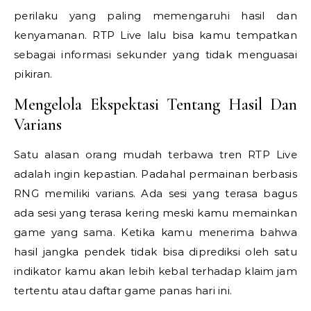
perilaku yang paling memengaruhi hasil dan
kenyamanan. RTP Live lalu bisa kamu tempatkan
sebagai informasi sekunder yang tidak menguasai
pikiran.
Mengelola Ekspektasi Tentang Hasil Dan
Varians
Satu alasan orang mudah terbawa tren RTP Live
adalah ingin kepastian. Padahal permainan berbasis
RNG memiliki varians. Ada sesi yang terasa bagus
ada sesi yang terasa kering meski kamu memainkan
game yang sama. Ketika kamu menerima bahwa
hasil jangka pendek tidak bisa diprediksi oleh satu
indikator kamu akan lebih kebal terhadap klaim jam
tertentu atau daftar game panas hari ini.