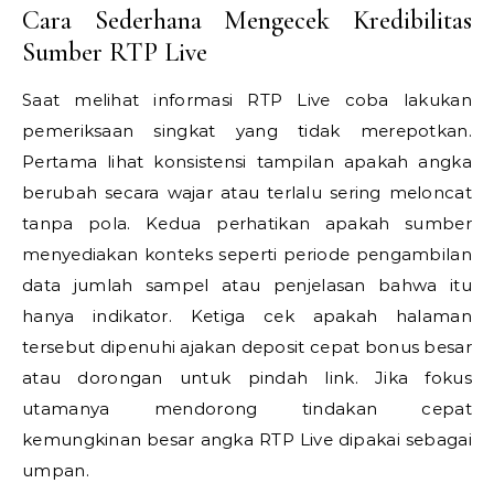
Cara Sederhana Mengecek Kredibilitas
Sumber RTP Live
Saat melihat informasi RTP Live coba lakukan
pemeriksaan singkat yang tidak merepotkan.
Pertama lihat konsistensi tampilan apakah angka
berubah secara wajar atau terlalu sering meloncat
tanpa pola. Kedua perhatikan apakah sumber
menyediakan konteks seperti periode pengambilan
data jumlah sampel atau penjelasan bahwa itu
hanya indikator. Ketiga cek apakah halaman
tersebut dipenuhi ajakan deposit cepat bonus besar
atau dorongan untuk pindah link. Jika fokus
utamanya mendorong tindakan cepat
kemungkinan besar angka RTP Live dipakai sebagai
umpan.