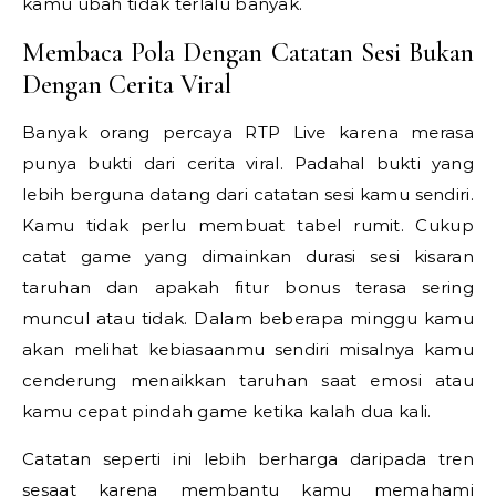
kamu ubah tidak terlalu banyak.
Membaca Pola Dengan Catatan Sesi Bukan
Dengan Cerita Viral
Banyak orang percaya RTP Live karena merasa
punya bukti dari cerita viral. Padahal bukti yang
lebih berguna datang dari catatan sesi kamu sendiri.
Kamu tidak perlu membuat tabel rumit. Cukup
catat game yang dimainkan durasi sesi kisaran
taruhan dan apakah fitur bonus terasa sering
muncul atau tidak. Dalam beberapa minggu kamu
akan melihat kebiasaanmu sendiri misalnya kamu
cenderung menaikkan taruhan saat emosi atau
kamu cepat pindah game ketika kalah dua kali.
Catatan seperti ini lebih berharga daripada tren
sesaat karena membantu kamu memahami