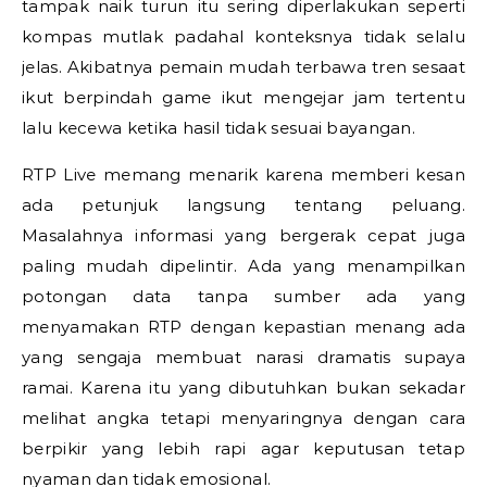
tampak naik turun itu sering diperlakukan seperti
kompas mutlak padahal konteksnya tidak selalu
jelas. Akibatnya pemain mudah terbawa tren sesaat
ikut berpindah game ikut mengejar jam tertentu
lalu kecewa ketika hasil tidak sesuai bayangan.
RTP Live memang menarik karena memberi kesan
ada petunjuk langsung tentang peluang.
Masalahnya informasi yang bergerak cepat juga
paling mudah dipelintir. Ada yang menampilkan
potongan data tanpa sumber ada yang
menyamakan RTP dengan kepastian menang ada
yang sengaja membuat narasi dramatis supaya
ramai. Karena itu yang dibutuhkan bukan sekadar
melihat angka tetapi menyaringnya dengan cara
berpikir yang lebih rapi agar keputusan tetap
nyaman dan tidak emosional.