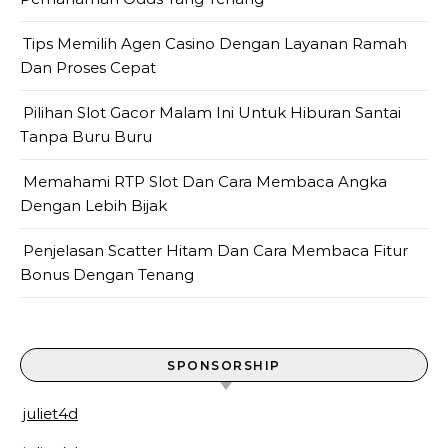
Tips Memilih Agen Casino Dengan Layanan Ramah
Dan Proses Cepat
Pilihan Slot Gacor Malam Ini Untuk Hiburan Santai
Tanpa Buru Buru
Memahami RTP Slot Dan Cara Membaca Angka
Dengan Lebih Bijak
Penjelasan Scatter Hitam Dan Cara Membaca Fitur
Bonus Dengan Tenang
SPONSORSHIP
juliet4d