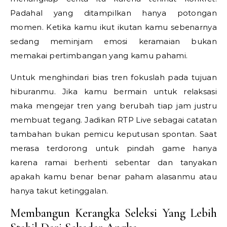
Padahal yang ditampilkan hanya potongan
momen. Ketika kamu ikut ikutan kamu sebenarnya
sedang meminjam emosi keramaian bukan
memakai pertimbangan yang kamu pahami.
Untuk menghindari bias tren fokuslah pada tujuan
hiburanmu. Jika kamu bermain untuk relaksasi
maka mengejar tren yang berubah tiap jam justru
membuat tegang. Jadikan RTP Live sebagai catatan
tambahan bukan pemicu keputusan spontan. Saat
merasa terdorong untuk pindah game hanya
karena ramai berhenti sebentar dan tanyakan
apakah kamu benar benar paham alasanmu atau
hanya takut ketinggalan.
Membangun Kerangka Seleksi Yang Lebih