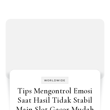
WORLDWIDE
Tips Mengontrol Emosi
Saat Hasil Tidak Stabil
Main Slot Gacor Mudah