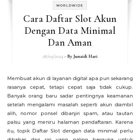
WORLDWIDE
Cara Daftar Slot Akun
Dengan Data Minimal
Dan Aman
28/09/2024
- By
Junaidi Hari
Membuat akun di layanan digital apa pun sekarang
rasanya cepat, tetapi cepat saja tidak cukup.
Banyak orang baru sadar pentingnya keamanan
setelah mengalami masalah seperti akun diambil
alih, nomor ponsel dibanjiri spam, atau tautan
palsu yang meniru halaman pendaftaran. Karena
itu, topik Daftar Slot dengan data minimal perlu
dibahas dari sisi yang paling berguna untuk