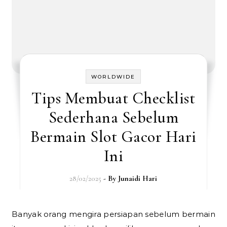
WORLDWIDE
Tips Membuat Checklist
Sederhana Sebelum
Bermain Slot Gacor Hari
Ini
28/02/2025
- By
Junaidi Hari
Banyak orang mengira persiapan sebelum bermain