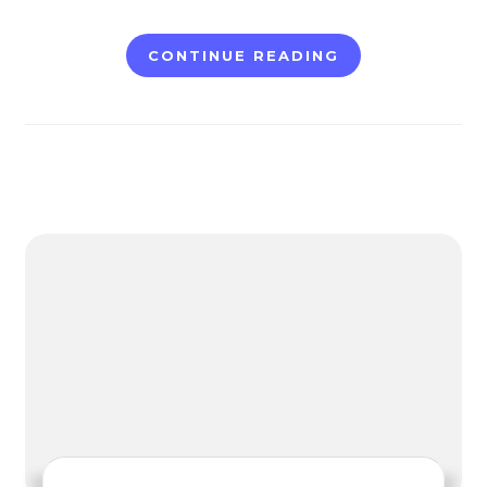
CONTINUE READING