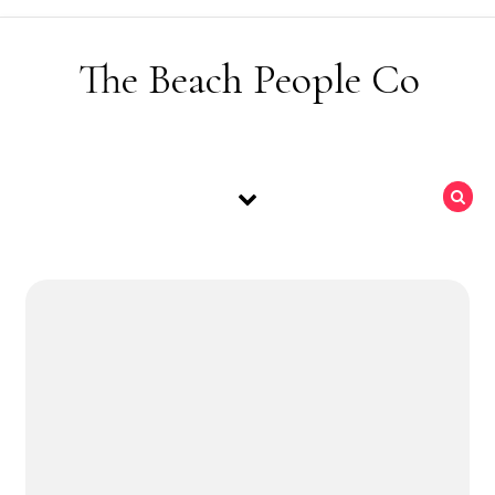
Skip to content
The Beach People Co