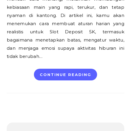
kebiasaan main yang rapi, terukur, dan tetap
nyaman di kantong. Di artikel ini, kamu akan
menemukan cara membuat aturan harian yang
realistis untuk Slot Deposit 5K, termasuk
bagaimana menetapkan batas, mengatur waktu,
dan menjaga emosi supaya aktivitas hiburan ini
tidak berubah…
CONTINUE READING