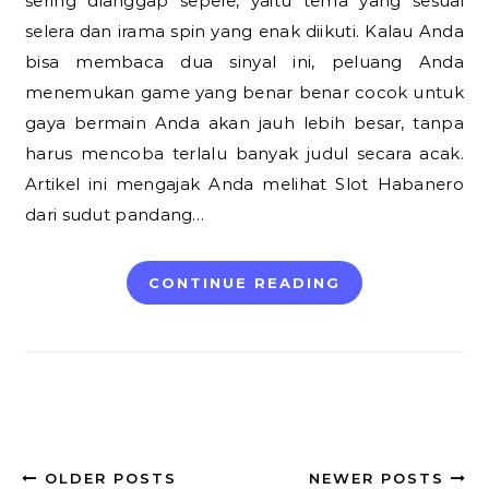
sering dianggap sepele, yaitu tema yang sesuai
selera dan irama spin yang enak diikuti. Kalau Anda
bisa membaca dua sinyal ini, peluang Anda
menemukan game yang benar benar cocok untuk
gaya bermain Anda akan jauh lebih besar, tanpa
harus mencoba terlalu banyak judul secara acak.
Artikel ini mengajak Anda melihat Slot Habanero
dari sudut pandang…
CONTINUE READING
OLDER POSTS
NEWER POSTS