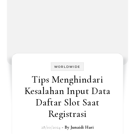
WORLDWIDE
Tips Menghindari
Kesalahan Input Data
Daftar Slot Saat
Registrasi
28/10/2024
- By
Junaidi Hari