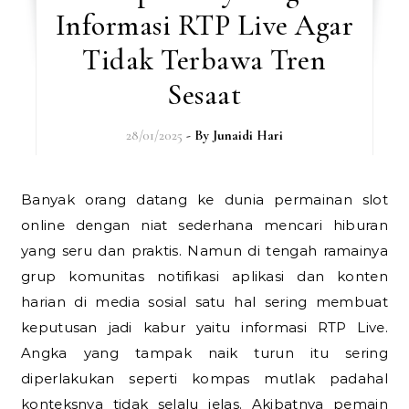
Informasi RTP Live Agar
Tidak Terbawa Tren
Sesaat
28/01/2025
- By
Junaidi Hari
Banyak orang datang ke dunia permainan slot
online dengan niat sederhana mencari hiburan
yang seru dan praktis. Namun di tengah ramainya
grup komunitas notifikasi aplikasi dan konten
harian di media sosial satu hal sering membuat
keputusan jadi kabur yaitu informasi RTP Live.
Angka yang tampak naik turun itu sering
diperlakukan seperti kompas mutlak padahal
konteksnya tidak selalu jelas. Akibatnya pemain