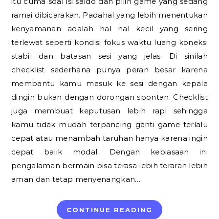
itu cuma soal isi saldo dan pilih game yang sedang
ramai dibicarakan. Padahal yang lebih menentukan
kenyamanan adalah hal hal kecil yang sering
terlewat seperti kondisi fokus waktu luang koneksi
stabil dan batasan sesi yang jelas. Di sinilah
checklist sederhana punya peran besar karena
membantu kamu masuk ke sesi dengan kepala
dingin bukan dengan dorongan spontan. Checklist
juga membuat keputusan lebih rapi sehingga
kamu tidak mudah terpancing ganti game terlalu
cepat atau menambah taruhan hanya karena ingin
cepat balik modal. Dengan kebiasaan ini
pengalaman bermain bisa terasa lebih terarah lebih
aman dan tetap menyenangkan…
CONTINUE READING